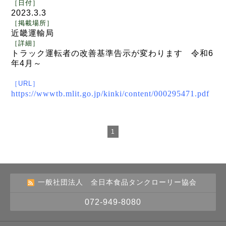
［日付
］
2023.3.3
［
掲載場所
］
近畿運輸局
［
詳細
］
トラック運転者の改善基準告示が変わります
令和
6
年
4
月～
［
URL
］
https://wwwtb.mlit.go.jp/kinki/content/000295471.pdf
1
一般社団法人 全日本食品タンクローリー協会
072-949-8080