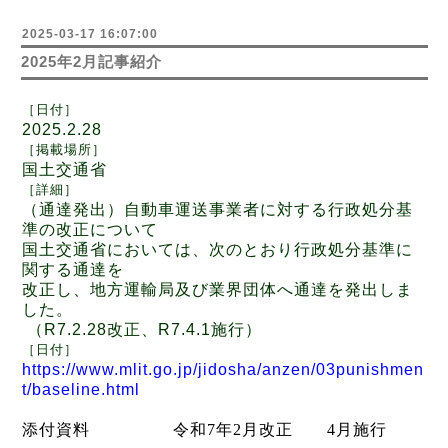
2025-03-17 16:07:00
2025年2月記事紹介
［日付
］
2025.2.28
［
掲載場所
］
国土交通省
［
詳細
］
（通達発出）自動車運送事業者に対する行政処分基
準の改正について
国土交通省においては、次のとおり行政処分基準に
関する通達を
改正し、地方運輸局及び業界団体へ通達を発出しま
した。
（
R7.2.28
改正、
R7.4.1
施行）
［日付
］
https://www.mlit.go.jp/jidosha/anzen/03punishmen
t/baseline.html
添付資料
令和
7
年
2
月改正
4
月施行