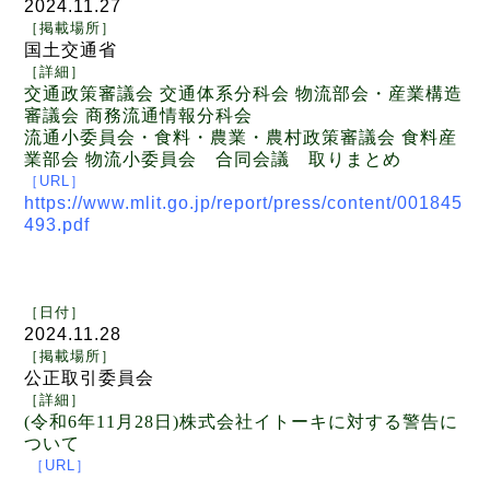
2024.11.27
［
掲載場所
］
国土交通省
［
詳細
］
交通政策審議会 交通体系分科会 物流部会・産業構造
審議会
商務流通情報分科会
流通小委員会・食料・農業・農村政策審議会
食料産
業部会 物流小委員会 合同会議 取りまとめ
［
URL
］
https://www.mlit.go.jp/report/press/content/001845
493.pdf
［日付
］
2024.11.28
［
掲載場所
］
公正取引委員会
［
詳細
］
(令和6年11月28日)株式会社イトーキに対する警告に
ついて
［
URL
］